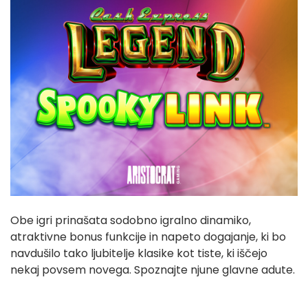
Obe igri prinašata sodobno igralno dinamiko,
atraktivne bonus funkcije in napeto dogajanje, ki bo
navdušilo tako ljubitelje klasike kot tiste, ki iščejo
nekaj povsem novega. Spoznajte njune glavne adute.