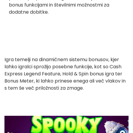
bonus funkcijami in številnimi možnostmi za
dodatne dobitke.
Igra temelji na dinamičnem sistemu bonusov, kjer
lahko igralci sprožijo posebne funkcije, kot so Cash
Express Legend Feature, Hold & Spin bonus igra ter
Bonus Meter, ki lahko prinese enega ali več vlakov in
s tem še več priložnosti za zmage.