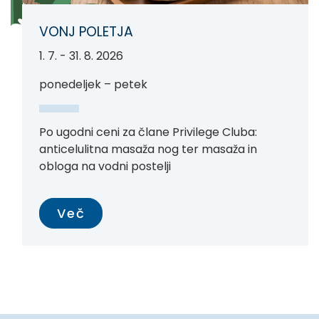
VONJ POLETJA
1. 7. - 31. 8. 2026
ponedeljek – petek
Po ugodni ceni za člane Privilege Cluba:
anticelulitna masaža nog ter masaža in
obloga na vodni postelji
Več