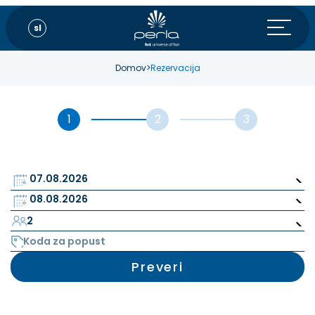
sl
Domov
>
Rezervacija
2
Preveri