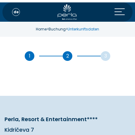
de
Home
>
Buchung
>
Unterkunftsdaten
Perla, Resort & Entertainment****
Kidričeva 7