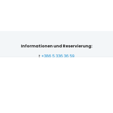
Informationen und Reservierung:
t
+386 5 336 36 59
t
+386 5 336 36 62
marketing.perla@hit.si
2
E
preisg
Support rund
Kostenlose
A
um die Uhr
Stornierung
Nachfrage schicken
M