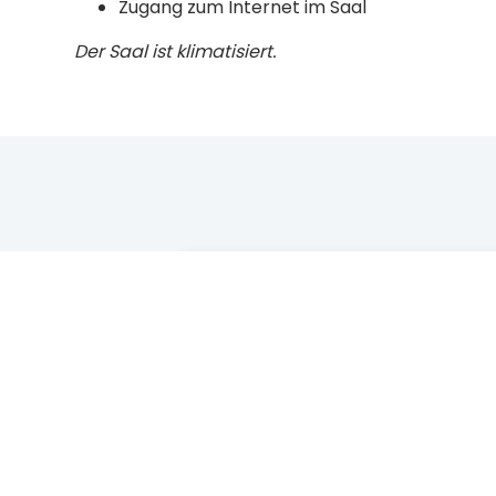
Zugang zum Internet im Saal
Der Saal ist klimatisiert.
VORTEILE DER
Niedrigst
DIREKTBUCHUNG
arantie