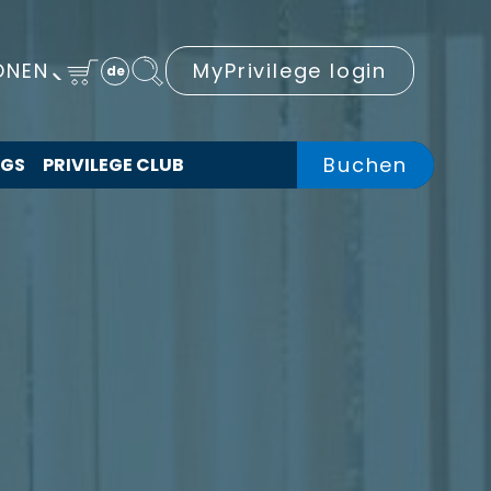
ONEN
MyPrivilege login
de
Buchen
NGS
PRIVILEGE CLUB