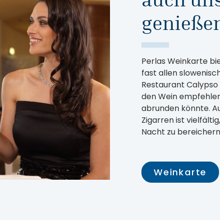
genieße
Perlas Weinkarte bi
fast allen slowenis
Restaurant Calypso 
den Wein empfehlen
abrunden könnte. Au
Zigarren ist vielfält
Nacht zu bereicher
Weinkarte