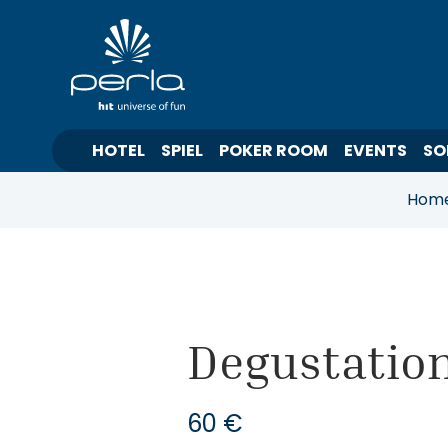
HOTEL
SPIEL
POKER ROOM
EVENTS
SO
Hom
Degustatio
60 €