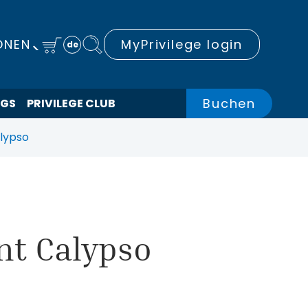
ONEN
MyPrivilege login
de
Buchen
NGS
PRIVILEGE CLUB
lypso
nt Calypso