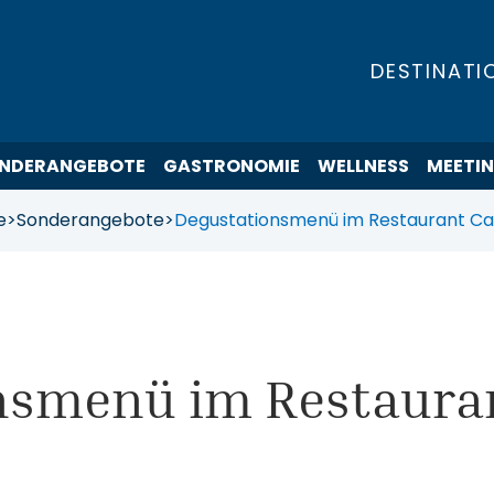
DESTINATI
NDERANGEBOTE
GASTRONOMIE
WELLNESS
MEETI
e
>
Sonderangebote
>
Degustationsmenü im Restaurant Ca
nsmenü im Restaura