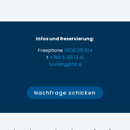
Infos und Reservierung:
Freephone
0800 281 614
t
+386 5 331 13 41
booking@hit.si
Nachfrage schicken