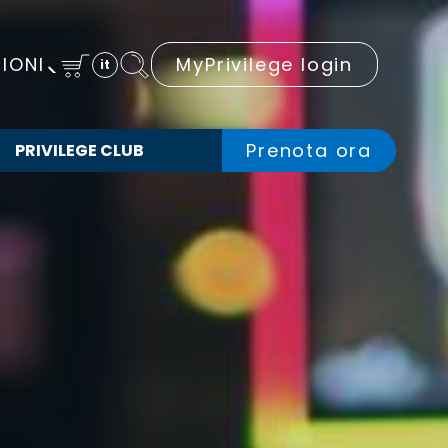
IONI
MyPrivilege login
it
Prenota ora
PRIVILEGE CLUB