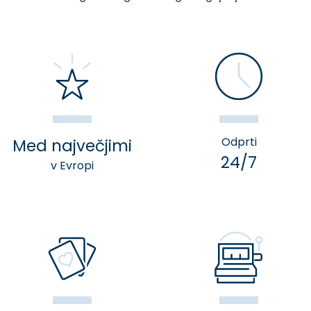
Odprti
Med največjimi
24/7
v Evropi