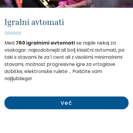
Igralni avtomati
Med
760 igralnimi avtomati
se najde nekaj za
vsakogar: najsodobnejši ali bolj klasični avtomati, pa
taki s stavami že za 1 cent ali z visokimi minimalnimi
stavami, možnost progresivne igre za vrtoglave
dobitke, elektronske rulete … Poiščite vam
najljubšega!
Več