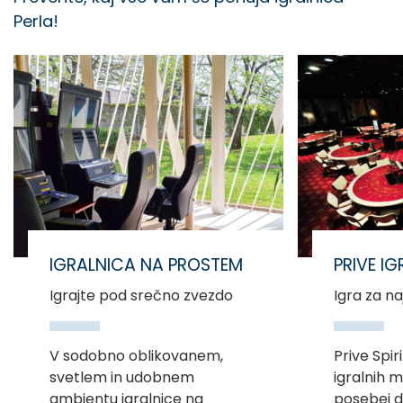
Perla!
IGRALNICA NA PROSTEM
PRIVE IG
Igrajte pod srečno zvezdo
Igra za na
V sodobno oblikovanem,
Prive Spiri
svetlem in udobnem
igralnih m
ambientu igralnice na
posebej d