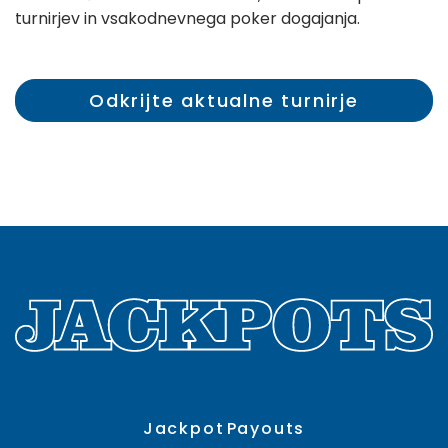
turnirjev in vsakodnevnega poker dogajanja.
Odkrijte aktualne turnirje
Jackpot
Payouts