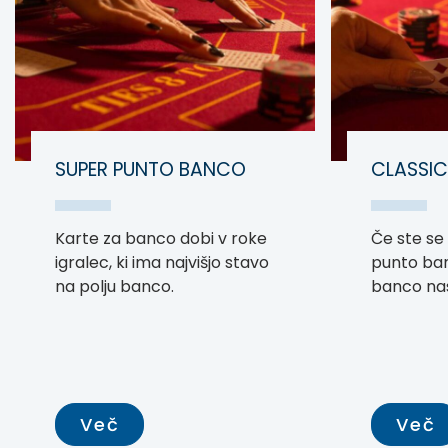
SUPER PUNTO BANCO
CLASSI
Karte za banco dobi v roke
Če ste se ž
igralec, ki ima najvišjo stavo
punto ban
na polju banco.
banco nasl
Več
Več