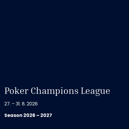
Poker Champions League
27. – 31. 8. 2026
Season 2026 – 2027