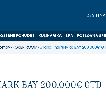
DESTINA
POSEBNE PONUDBE
KULINARIKA
SPA
POSLOVNA SR
omov
>
POKER ROOM
>
Grand final SHARK BAY 200.000€ G
SHARK BAY 200.000€ GTD