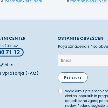
e
petra.winkler@hit.si
e
martina.bizaj@hit.si
TNI CENTER
OSTANITE OBVEŠČENI
Polja označena z * so obv
@hit.si
 vprašanja (FAQ)
Soglašam s prejemanjem
akcijah, popustih in prog
dogodkov na zgoraj poda
naslov. Podano soglasje l