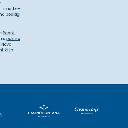
m
i izmed e-
i na podlagi
 s
Pogoji
n s
politiko
. Nova
, ki jih