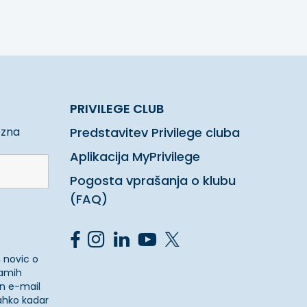
PRIVILEGE CLUB
ezna
Predstavitev Privilege cluba
Aplikacija MyPrivilege
Pogosta vprašanja o klubu
(FAQ)
 novic o
ramih
n e-mail
ahko kadar