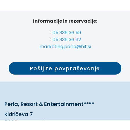
Informacije in rezervacije:
t
05 336 36 59
t
05 336 36 62
marketing.perla@hit.si
Pošljite povpraševanje
Perla, Resort & Entertainment****
Kidričeva 7
5000 Nova Gorica
Slovenija