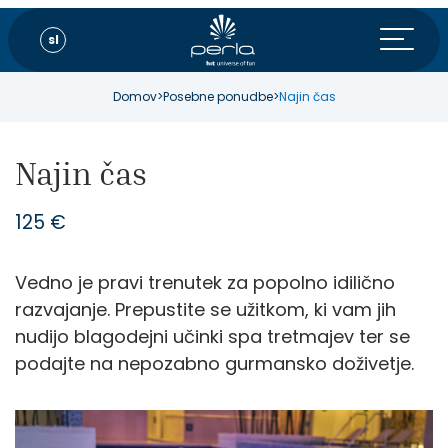
sl
Domov
>
Posebne ponudbe
>
Najin čas
Najin čas
125 €
Vedno je pravi trenutek za popolno idilično
razvajanje. Prepustite se užitkom, ki vam jih
nudijo blagodejni učinki spa tretmajev ter se
podajte na nepozabno gurmansko doživetje.