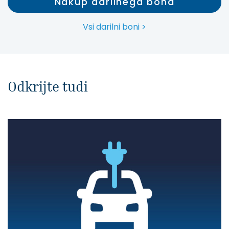
Nakup darilnega bona
Vsi darilni boni >
Odkrijte tudi