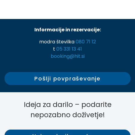
Informacije in rezervacije:
modra številka
0
80 71 12
t
05 331 13 41
booking@hit.si
Pošlji povpraševanje
Ideja za darilo – podarite
nepozabno doživetje!